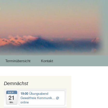
 Luna Yoga
Meditation in
Suchen
Terminübersicht
Kontakt
nach:
Demnächst
SEP.
19:00
Übungsabend
21
Gewaltfreie Kommunik...
@
online
Mo.