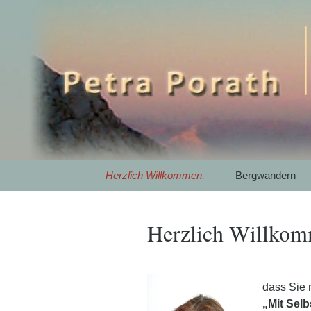
Mit SelbstEmpathie und Ac
Petra Pora
Gewaltfrei
Garmisch-P
Springe
Herzlich Willkommen,
Bergwandern
zum
Inhalt
Herzlich Willkom
dass Sie
„Mit Sel