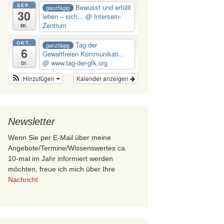
SEP.
Bewusst und erfüllt
ganztägig
30
leben – sich...
@ Intersein-
Zentrum
Mi.
OKT.
Tag der
ganztägig
6
Gewaltfreien Kommunikati...
@ www.tag-der-gfk.org
Di.
Hinzufügen
Kalender anzeigen
Newsletter
Wenn Sie per E-Mail über meine
Angebote/Termine/Wissenswertes ca.
10-mal im Jahr informiert werden
möchten, freue ich mich über Ihre
Nachricht