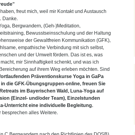
reude“
haben, freut mich, weil mir Kontakt und Austausch
t. Danke.
Yoga, Bergwandern, (Geh-)Meditation,
itstraining, Bewusstseinsschulung und der Haltung
ehensweise der Gewaltfreien Kommunikation (GFK),
ühlsame, empathische Verbindung mit sich selbst,
nschen und der Umwelt fördern. Das ist es, was
 macht, mir Sinnhaftigkeit schenkt, und was ich
ls Bereicherung auf ihrem Weg erleben möchten. Sind
fortlaufenden Präventionskurse Yoga in GaPa
 in die GFK-Übungsgruppen-online, freuen Sie
Retreats im Bayerischen Wald, Luna-Yoga auf
sion (Einzel- und/oder Team), Einzelstunden
Unterricht eine individuelle Begleitung.
r besprechen alles Weitere.
erin C Bergwandern nach den Richtlinien des DOSB)