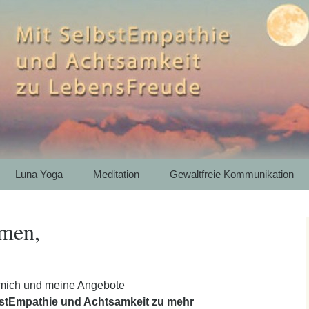
htsamkeit zu LebensFreude
th – Bergwandern
e Kommunikation 
artenkirchen
Luna Yoga
Meditation
Gewaltfreie Kommunikation
men,
 mich und meine Angebote
bstEmpathie und Achtsamkeit zu mehr