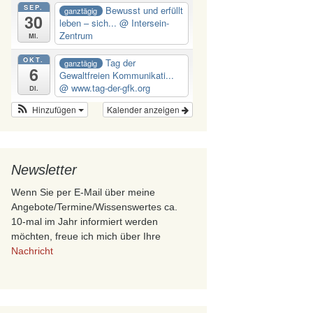
SEP.
Bewusst und erfüllt
ganztägig
30
leben – sich...
@ Intersein-
Zentrum
Mi.
OKT.
Tag der
ganztägig
6
Gewaltfreien Kommunikati...
@ www.tag-der-gfk.org
Di.
Hinzufügen
Kalender anzeigen
Newsletter
Wenn Sie per E-Mail über meine
Angebote/Termine/Wissenswertes ca.
10-mal im Jahr informiert werden
möchten, freue ich mich über Ihre
Nachricht