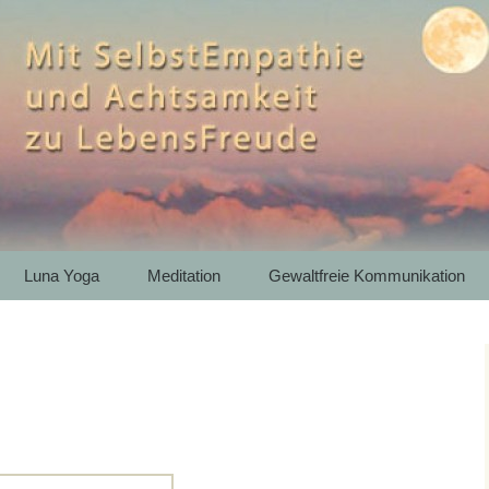
htsamkeit zu LebensFreude
th – Bergwandern
e Kommunikation 
artenkirchen
Luna Yoga
Meditation
Gewaltfreie Kommunikation