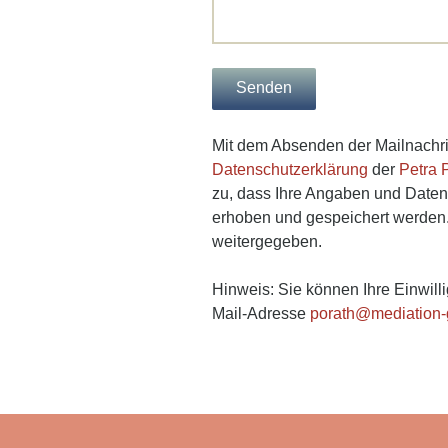
A
Mit dem Absenden der Mailnachric
l
Datenschutzerklärung
der
Petra 
t
zu, dass Ihre Angaben und Daten 
e
erhoben und gespeichert werden.
r
weitergegeben.
n
a
Hinweis: Sie können Ihre Einwilli
t
Mail-Adresse
porath@mediation-
i
v
e
: