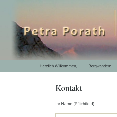
Mit SelbstEmpathie und Ac
Petra Pora
Gewaltfrei
Garmisch-P
Springe
Herzlich Willkommen,
Bergwandern
zum
Inhalt
Kontakt
Ihr Name (Pflichtfeld)