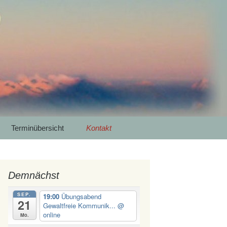
 Luna Yoga
Meditation in
Suchen
Terminübersicht
Kontakt
nach:
Demnächst
SEP.
19:00
Übungsabend
21
Gewaltfreie Kommunik...
@
online
Mo.