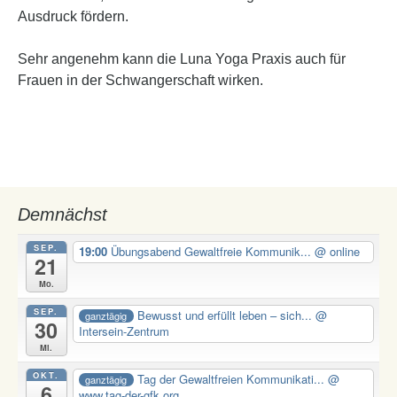
Ausdruck fördern.
Sehr angenehm kann die Luna Yoga Praxis auch für
Frauen in der Schwangerschaft wirken.
Demnächst
SEP.
19:00
Übungsabend Gewaltfreie Kommunik...
@ online
21
Mo.
SEP.
Bewusst und erfüllt leben – sich...
@
ganztägig
30
Intersein-Zentrum
Mi.
OKT.
Tag der Gewaltfreien Kommunikati...
@
ganztägig
6
www.tag-der-gfk.org