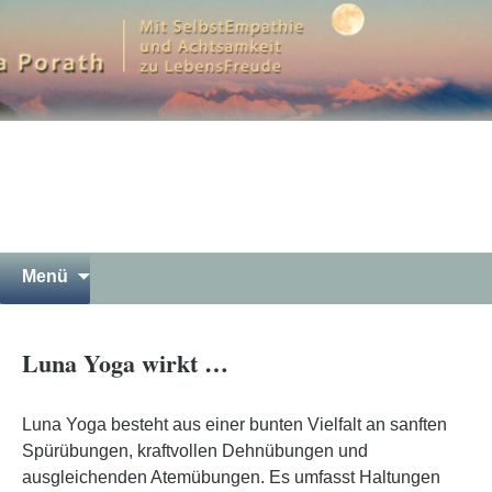
Mit SelbstEmpathie und Achtsamkeit zu
LebensFreude
Petra Porath – Bergwandern
Luna Yoga Gewaltfreie
Kommunikation Meditation in
Garmisch-Partenkirchen
Springe
Suchen
Menü
zum
nach:
Inhalt
Luna Yoga wirkt …
Luna Yoga besteht aus einer bunten Vielfalt an sanften
Spürübungen, kraftvollen Dehnübungen und
ausgleichenden Atemübungen. Es umfasst Haltungen