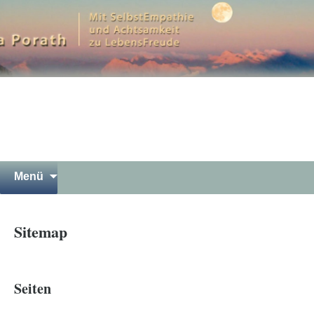
Mit SelbstEmpathie und Achtsamkeit zu
LebensFreude
Petra Porath – Bergwandern
Luna Yoga Gewaltfreie
Kommunikation Meditation in
Garmisch-Partenkirchen
Springe
Suchen
Menü
zum
nach:
Inhalt
Sitemap
Seiten