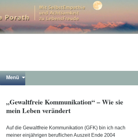
Mit SelbstEmpathie und Achtsamkeit zu
LebensFreude
Petra Porath – Bergwandern
Luna Yoga Gewaltfreie
Kommunikation Meditation in
Garmisch-Partenkirchen
Springe
Suchen
Menü
zum
nach:
Inhalt
„Gewaltfreie Kommunikation“ – Wie sie
mein Leben verändert
Auf die Gewaltfreie Kommunikation (GFK) bin ich nach
meiner einjährigen beruflichen Auszeit Ende 2004