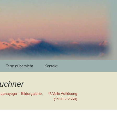
 Luna Yoga
Meditation in
Suchen
Terminübersicht
Kontakt
nach:
Buchner
n
Lunayoga – Bildergalerie
.
Volle Auflösung
(1920 × 2560)