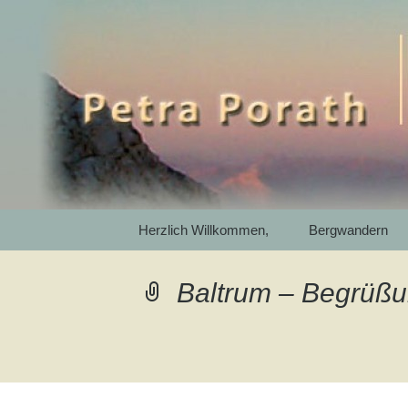
Mit SelbstEmpathie und Ac
Petra Pora
Gewaltfrei
Garmisch-P
Springe
Herzlich Willkommen,
Bergwandern
zum
Inhalt
Baltrum – Begrüßu