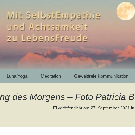
htsamkeit zu LebensFreude
th – Bergwandern
e Kommunikation 
artenkirchen
Luna Yoga
Meditation
Gewaltfreie Kommunikation
ng des Morgens – Foto Patricia 
Veröffentlicht am
27. September 2021
i