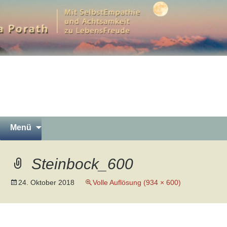
Mit SelbstEmpathie und Achtsamkeit zu
LebensFreude
Petra Porath – Bergwandern
Luna Yoga Gewaltfreie
Kommunikation Meditation in
Garmisch-Partenkirchen
Springe
Suchen
Menü
zum
nach:
Inhalt
Steinbock_600
24. Oktober 2018
Volle Auflösung (934 × 600)