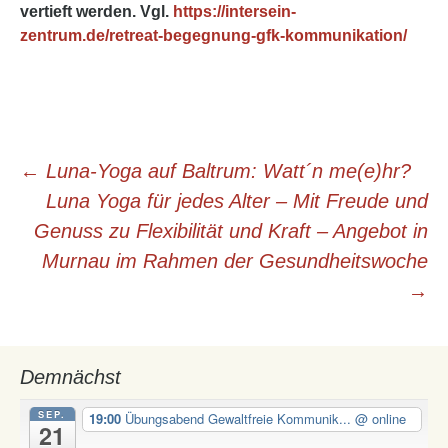
vertieft werden. Vgl.
https://intersein-
zentrum.de/retreat-begegnung-gfk-kommunikation/
Beitrags-
←
Luna-Yoga auf Baltrum: Watt´n me(e)hr?
Luna Yoga für jedes Alter – Mit Freude und
Navigation
Genuss zu Flexibilität und Kraft – Angebot in
Murnau im Rahmen der Gesundheitswoche
→
Demnächst
SEP.
19:00
Übungsabend Gewaltfreie Kommunik...
@ online
21