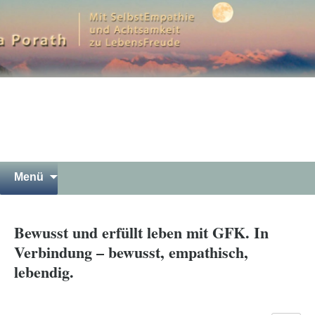
Mit SelbstEmpathie und Achtsamkeit zu
LebensFreude
Petra Porath – Bergwandern
Luna Yoga Gewaltfreie
Kommunikation Meditation in
Garmisch-Partenkirchen
Springe
Suchen
Menü
zum
nach:
Inhalt
Bewusst und erfüllt leben mit GFK. In
Verbindung – bewusst, empathisch,
lebendig.