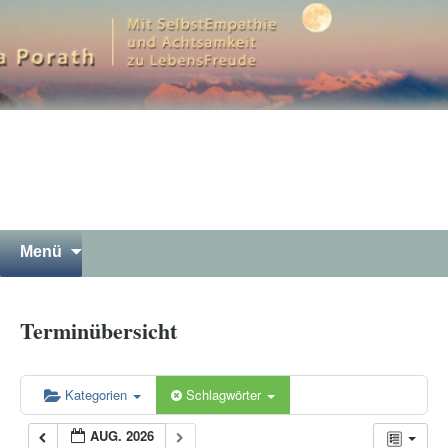
Mit SelbstEmpathie und Achtsamkeit zu
LebensFreude
Petra Porath – Bergwandern
Luna Yoga Gewaltfreie
Kommunikation Meditation in
Garmisch-Partenkirchen
Springe
Suchen
Menü
zum
nach:
Inhalt
Terminübersicht
Kategorien
Schlagwörter
AUG. 2026