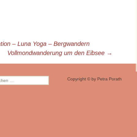
tion – Luna Yoga – Bergwandern
Vollmondwanderung um den Eibsee
→
hen
Copyright © by Petra Porath
: