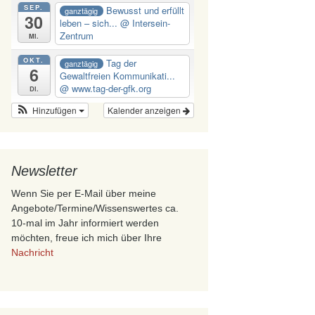
SEP.
Bewusst und erfüllt
ganztägig
30
leben – sich...
@ Intersein-
Zentrum
Mi.
OKT.
Tag der
ganztägig
6
Gewaltfreien Kommunikati...
@ www.tag-der-gfk.org
Di.
Hinzufügen
Kalender anzeigen
Newsletter
Wenn Sie per E-Mail über meine
Angebote/Termine/Wissenswertes ca.
10-mal im Jahr informiert werden
möchten, freue ich mich über Ihre
Nachricht