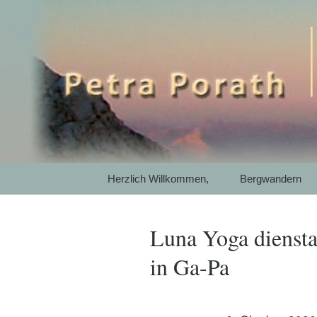
Mit SelbstEmpathie und Ac
Petra Pora
Gewaltfrei
Garmisch-P
Springe
Herzlich Willkommen,
Bergwandern
zum
Inhalt
Luna Yoga diensta
in Ga-Pa