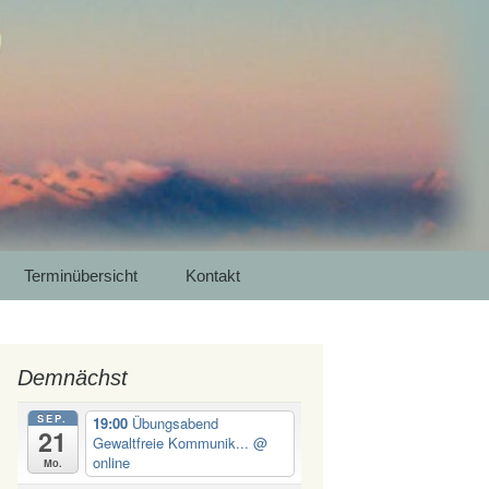
 Luna Yoga
Meditation in
Suchen
Terminübersicht
Kontakt
nach:
Demnächst
SEP.
19:00
Übungsabend
21
Gewaltfreie Kommunik...
@
online
Mo.