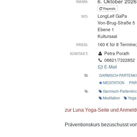
6. Oktober 2026
WANN:
Repeats
LongLeif GaPa
WO:
Von-Brug-Straße 5
Ebene 1
Kultursaal
160 € für 8 Termine;
PREIS:
Petra Porath
KONTAKT:
08821/7322852
E-Mail
GARMISCH-PARTENK
MEDITATION
PRÄ
Garmisch-Partenkir
Meditation
Yoga
zur Luna Yoga-Seite und Anmel
Präventionskurs bezuschusst vo