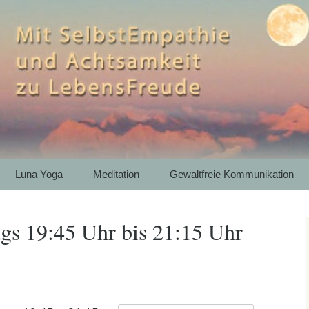
htsamkeit zu LebensFreude
th – Bergwandern
e Kommunikation 
artenkirchen
Luna Yoga
Meditation
Gewaltfreie Kommunikation
gs 19:45 Uhr bis 21:15 Uhr