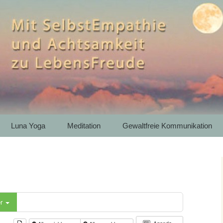
htsamkeit zu LebensFreude
th – Bergwandern
e Kommunikation 
artenkirchen
Luna Yoga
Meditation
Gewaltfreie Kommunikation
er