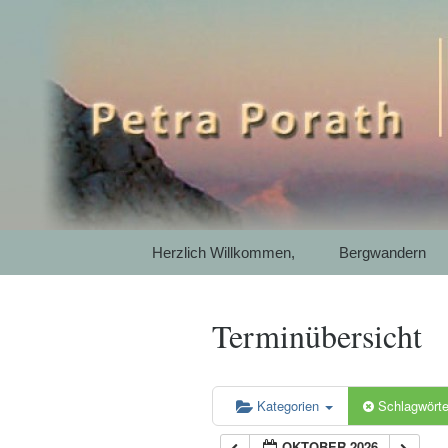
Mit SelbstEmpathie und Ac
Petra Pora
Gewaltfrei
Garmisch-P
Springe
Herzlich Willkommen,
Bergwandern
zum
Inhalt
Terminübersicht
Kategorien
Schlagwört
OKTOBER 2026