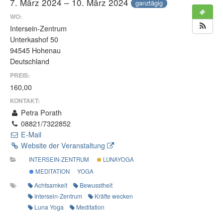
7. März 2024 – 10. März 2024
ganztägig
WO:
Intersein-Zentrum
Unterkashof 50
94545 Hohenau
Deutschland
PREIS:
160,00
KONTAKT:
Petra Porath
08821/7322852
E-Mail
Website der Veranstaltung
INTERSEIN-ZENTRUM
LUNAYOGA
MEDITATION
YOGA
Achtsamkeit
Bewusstheit
Intersein-Zentrum
Kräfte wecken
Luna Yoga
Meditation