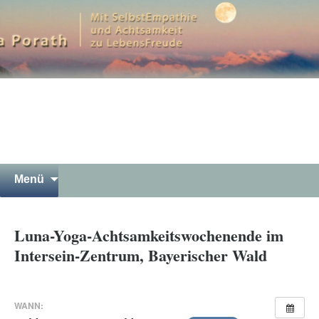
Mit SelbstEmpathie und Achtsamkeit zu
LebensFreude
Petra Porath – Bergwandern
Luna Yoga Gewaltfreie
Kommunikation Meditation in
Garmisch-Partenkirchen
Springe
Suchen
Menü
zum
nach:
Inhalt
Luna-Yoga-Achtsamkeitswochenende im
Intersein-Zentrum, Bayerischer Wald
WANN: