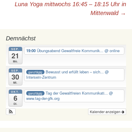
Luna Yoga mittwochs 16:45 – 18:15 Uhr in
Mittenwald
→
Demnächst
SEP.
19:00
Übungsabend Gewaltfreie Kommunik...
@ online
21
Mo.
SEP.
Bewusst und erfüllt leben – sich...
@
ganztägig
30
Intersein-Zentrum
Mi.
OKT.
Tag der Gewaltfreien Kommunikati...
@
ganztägig
6
www.tag-der-gfk.org
Di.
Kalender anzeigen