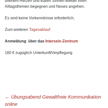
offenem Herzen und klaren Sinnen wieder Ihren
Alltagsthemen begegnen und Neues angehen.
Es sind keine Vorkenntnisse erforderlich.
Zum weiteren
Tagesablauf
Anmeldung über das
Intersein-Zentrum
160 € zugüglich Unterkunft/Verpflegung
Beitrags-
←
Übungsabend Gewaltfreie Kommunikation
online
Navigation