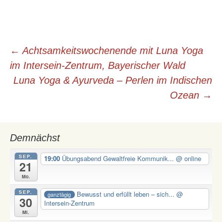
Beitrags-
←
Achtsamkeitswochenende mit Luna Yoga
im Intersein-Zentrum, Bayerischer Wald
Navigation
Luna Yoga & Ayurveda – Perlen im Indischen
Ozean
→
Demnächst
SEP.
19:00
Übungsabend Gewaltfreie Kommunik...
@ online
21
Mo.
SEP.
Bewusst und erfüllt leben – sich...
@
ganztägig
30
Intersein-Zentrum
Mi.