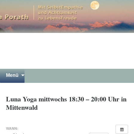
Mit SelbstEmpathie und Achtsamkeit zu
LebensFreude
Petra Porath – Bergwandern
Luna Yoga Gewaltfreie
Kommunikation Meditation in
Garmisch-Partenkirchen
Springe
Suchen
Menü
zum
nach:
Inhalt
Luna Yoga mittwochs 18:30 – 20:00 Uhr in
Mittenwald
WANN: