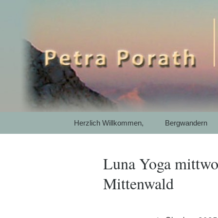
Mit SelbstEmpathie und Ac
Petra Pora
Gewaltfrei
Garmisch-P
Springe
Herzlich Willkommen,
Bergwandern
zum
Inhalt
Luna Yoga mittwo
Mittenwald