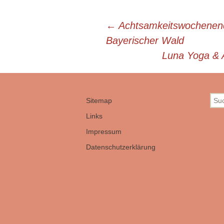
Beitrags-
←
Achtsamkeitswochenende
Bayerischer Wald
Navigation
Luna Yoga & 
Suc
Sitemap
nach
Links
Impressum
Datenschutzerklärung