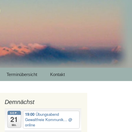
 Luna Yoga
Meditation in
Suchen
Terminübersicht
Kontakt
nach:
Demnächst
SEP.
19:00
Übungsabend
21
Gewaltfreie Kommunik...
@
online
Mo.