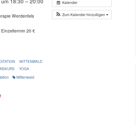
 um 18:30 – 20:00
Kalender
Zum Kalender hinzufügen
erapie Werdenfels
 Einzeltermin 20 €
ITATION
MITTENWALD
ONSKURS
YOGA
tation
Mittenwald
r