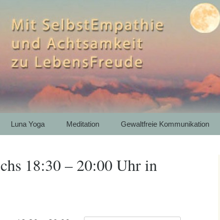
htsamkeit zu LebensFreude
th – Bergwandern
e Kommunikation 
artenkirchen
Luna Yoga
Meditation
Gewaltfreie Kommunikation
chs 18:30 – 20:00 Uhr in