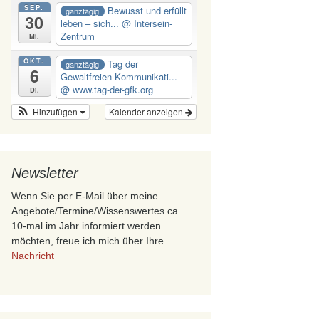
SEP.
Bewusst und erfüllt
ganztägig
30
leben – sich...
@ Intersein-
Zentrum
Mi.
OKT.
Tag der
ganztägig
6
Gewaltfreien Kommunikati...
@ www.tag-der-gfk.org
Di.
Hinzufügen
Kalender anzeigen
Newsletter
Wenn Sie per E-Mail über meine
Angebote/Termine/Wissenswertes ca.
10-mal im Jahr informiert werden
möchten, freue ich mich über Ihre
Nachricht