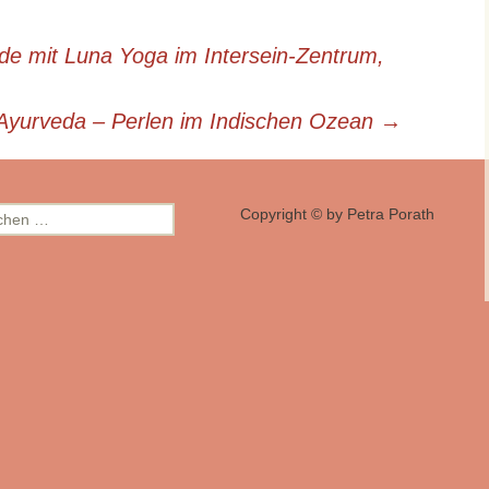
 mit Luna Yoga im Intersein-Zentrum,
Ayurveda – Perlen im Indischen Ozean
→
hen
Copyright © by Petra Porath
: