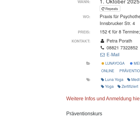
1. Oktober 2025
WANN:
Repeats
Praxis für Psychoth
WO:
Innsbrucker Str. 4
152 € für 8 Termine;
PREIS:
Petra Porath
KONTAKT:
08821 7322852
E-Mail
LUNAYOGA
MED
ONLINE
PRÄVENTI
Luna Yoga
Medi
Yoga
Zertifiziert
Weitere Infos und Anmeldung hie
Präventionskurs