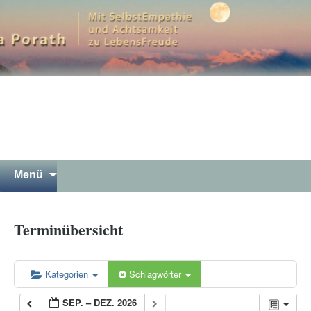
Mit SelbstEmpathie und Achtsamkeit zu
LebensFreude
Petra Porath – Bergwandern
Luna Yoga Gewaltfreie
Kommunikation Meditation in
Garmisch-Partenkirchen
Springe
Suchen
Menü
zum
nach:
Inhalt
Terminübersicht
Kategorien
Schlagwörter
SEP. – DEZ. 2026