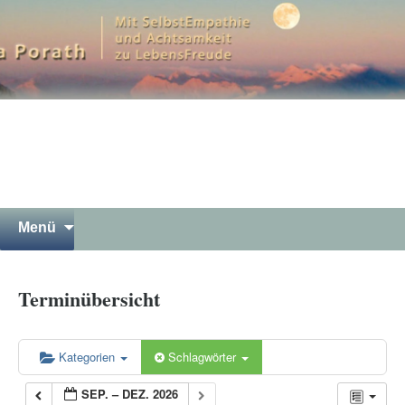
Mit SelbstEmpathie und Achtsamkeit zu
LebensFreude
Petra Porath – Bergwandern
Luna Yoga Gewaltfreie
Kommunikation Meditation in
Garmisch-Partenkirchen
Springe
Suchen
Menü
zum
nach:
Inhalt
Terminübersicht
Kategorien
Schlagwörter
SEP. – DEZ. 2026