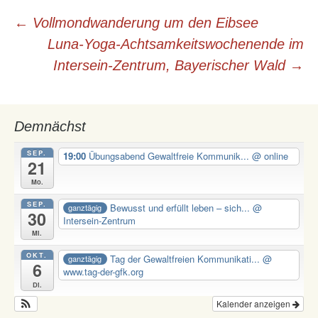
t
Beitrags-
←
Vollmondwanderung um den Eibsee
i
Luna-Yoga-Achtsamkeitswochenende im
Navigation
v
e
Intersein-Zentrum, Bayerischer Wald
→
:
Demnächst
SEP.
19:00
Übungsabend Gewaltfreie Kommunik...
@ online
21
Mo.
SEP.
Bewusst und erfüllt leben – sich...
@
ganztägig
30
Intersein-Zentrum
Mi.
OKT.
Tag der Gewaltfreien Kommunikati...
@
ganztägig
6
www.tag-der-gfk.org
Di.
Kalender anzeigen