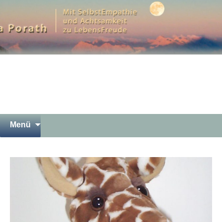
Mit SelbstEmpathie und Achtsamkeit zu
LebensFreude
Petra Porath – Bergwandern
Luna Yoga Gewaltfreie
Kommunikation Meditation in
Garmisch-Partenkirchen
Springe
Suchen
Menü
zum
nach:
Inhalt