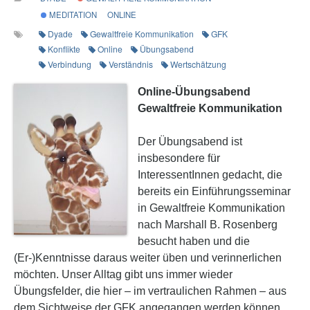
MEDITATION
ONLINE
Dyade
Gewaltfreie Kommunikation
GFK
Konflikte
Online
Übungsabend
Verbindung
Verständnis
Wertschätzung
Online-Übungsabend
Gewaltfreie Kommunikation
Der Übungsabend ist
insbesondere für
InteressentInnen gedacht, die
bereits ein Einführungsseminar
in Gewaltfreie Kommunikation
nach Marshall B. Rosenberg
besucht haben und die
(Er-)Kenntnisse daraus weiter üben und verinnerlichen
möchten. Unser Alltag gibt uns immer wieder
Übungsfelder, die hier – im vertraulichen Rahmen – aus
dem Sichtweise der GFK angegangen werden können.